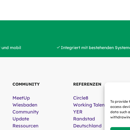
t und mobil
Integriert mit bestehenden System
COMMUNITY
REFERENZEN
MeetUp
Circle8
To provide 
Wiesbaden
Working Talent
access devi
Community
YER
data such a
withdrawing
Update
Randstad
Ressourcen
Deutschland