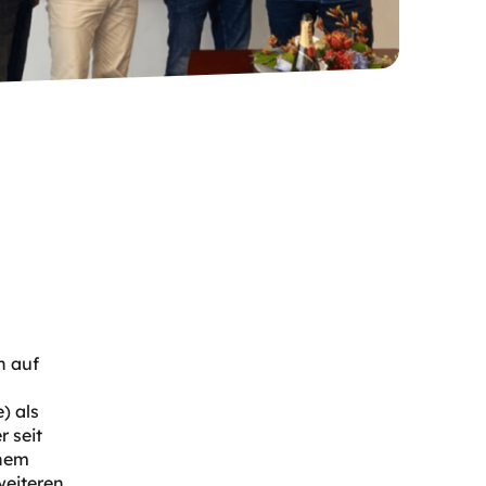
h auf
) als
 seit
inem
weiteren