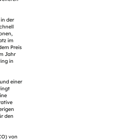
in der
chnell
onen,
atz im
dem Preis
im Jahr
ing in
und einer
ingt
ine
ative
erigen
ür den
CO) von