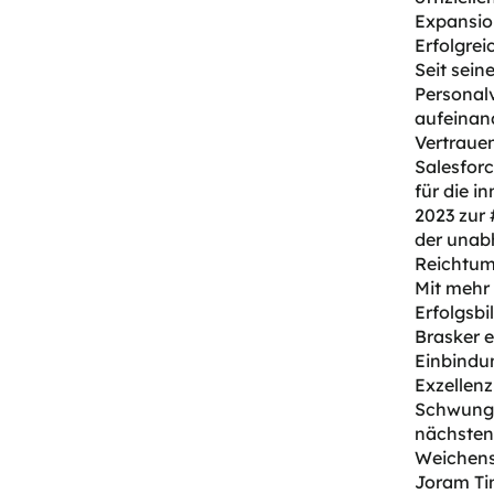
Expansio
Erfolgrei
Seit sein
Personal
aufeinan
Vertraue
Salesfor
für die i
2023 zur 
der unab
Reichtum
Mit mehr
Erfolgsbi
Brasker e
Einbindu
Exzellenz
Schwung u
nächsten 
Weichens
Joram Ti