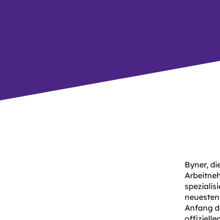
Byner, di
Arbeitne
spezialis
neuesten 
Anfang de
offiziell