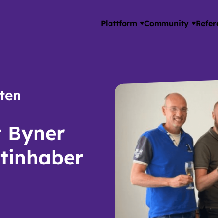
Plattform
Community
Refer
ten
t Byner
itinhaber