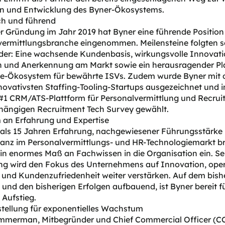
n und Entwicklung des Byner-Ökosystems.
ch und führend
er Gründung im Jahr 2019 hat Byner eine führende Position 
vermittlungsbranche eingenommen. Meilensteine folgten s
der: Eine wachsende Kundenbasis, wirkungsvolle Innovati
n und Anerkennung am Markt sowie ein herausragender Pl
ce-Ökosystem für bewährte ISVs. Zudem wurde Byner mit 
nnovativsten Staffing-Tooling-Startups ausgezeichnet und 
#1 CRM/ATS-Plattform für Personalvermittlung und Recruit
hängigen Recruitment Tech Survey gewählt.
 an Erfahrung und Expertise
 als 15 Jahren Erfahrung, nachgewiesener Führungsstärke 
lanz im Personalvermittlungs- und HR-Technologiemarkt br
in enormes Maß an Fachwissen in die Organisation ein. Se
ng wird den Fokus des Unternehmens auf Innovation, oper
 und Kundenzufriedenheit weiter verstärken. Auf dem bish
nd den bisherigen Erfolgen aufbauend, ist Byner bereit f
Aufstieg.
tellung für exponentielles Wachstum
mmerman, Mitbegründer und Chief Commercial Officer (C