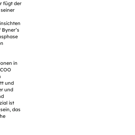
 fügt der
seiner
insichten
f Byner’s
msphase
en
ionen in
s COO
n
tt und
er und
nd
al ist
 sein, das
che