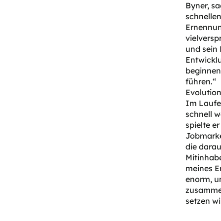
Byner, sa
schnellen
Ernennung
vielversp
und sein 
Entwickl
beginnen,
führen.“
Evolutio
Im Laufe 
schnell 
spielte e
Jobmarket
die darau
Mitinhabe
meines En
enorm, un
zusammen
setzen wi