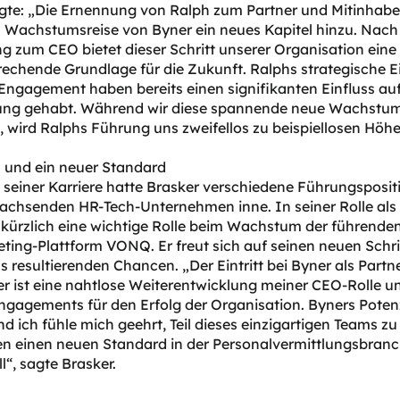
gte: „Die Ernennung von Ralph zum Partner und Mitinhaber
 Wachstumsreise von Byner ein neues Kapitel hinzu. Nach 
 zum CEO bietet dieser Schritt unserer Organisation eine
rechende Grundlage für die Zukunft. Ralphs strategische E
Engagement haben bereits einen signifikanten Einfluss au
ung gehabt. Während wir diese spannende neue Wachstu
 wird Ralphs Führung uns zweifellos zu beispiellosen Höh
n und ein neuer Standard
seiner Karriere hatte Brasker verschiedene Führungsposit
wachsenden HR-Tech-Unternehmen inne. In seiner Rolle al
r kürzlich eine wichtige Rolle beim Wachstum der führende
ing-Plattform VONQ. Er freut sich auf seinen neuen Schri
s resultierenden Chancen. „Der Eintritt bei Byner als Partn
r ist eine nahtlose Weiterentwicklung meiner CEO-Rolle u
gagements für den Erfolg der Organisation. Byners Potenzi
d ich fühle mich geehrt, Teil dieses einzigartigen Teams zu
 einen neuen Standard in der Personalvermittlungsbran
ll“, sagte Brasker.