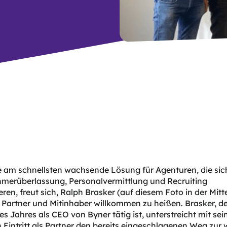
e am schnellsten wachsende Lösung für Agenturen, die sic
hmerüberlassung, Personalvermittlung und Recruiting
ieren, freut sich, Ralph Brasker (auf diesem Foto in der Mitte
Partner und Mitinhaber willkommen zu heißen. Brasker, der
s Jahres als CEO von Byner tätig ist, unterstreicht mit se
en Eintritt als Partner den bereits eingeschlagenen Weg zur 