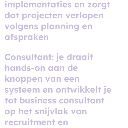
i
m
p
l
e
m
e
n
t
a
t
i
e
s
e
n
z
o
r
g
t
d
a
t
p
r
o
j
e
c
t
e
n
v
e
r
l
o
p
e
n
v
o
l
g
e
n
s
p
l
a
n
n
i
n
g
e
n
a
f
s
p
r
a
k
e
n
C
o
n
s
u
l
t
a
n
t
:
j
e
d
r
a
a
i
t
h
a
n
d
s
-
o
n
a
a
n
d
e
k
n
o
p
p
e
n
v
a
n
e
e
n
s
y
s
t
e
e
m
e
n
o
n
t
w
i
k
k
e
l
t
j
e
t
o
t
b
u
s
i
n
e
s
s
c
o
n
s
u
l
t
a
n
t
o
p
h
e
t
s
n
i
j
v
l
a
k
v
a
n
r
e
c
r
u
i
t
m
e
n
t
e
n