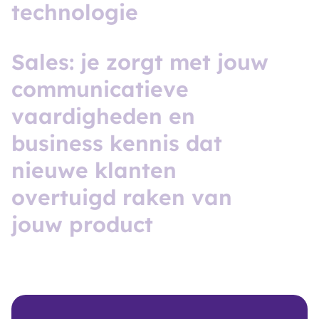
t
e
c
h
n
o
l
o
g
i
e
S
a
l
e
s
:
j
e
z
o
r
g
t
m
e
t
j
o
u
w
c
o
m
m
u
n
i
c
a
t
i
e
v
e
v
a
a
r
d
i
g
h
e
d
e
n
e
n
b
u
s
i
n
e
s
s
k
e
n
n
i
s
d
a
t
n
i
e
u
w
e
k
l
a
n
t
e
n
o
v
e
r
t
u
i
g
d
r
a
k
e
n
v
a
n
j
o
u
w
p
r
o
d
u
c
t