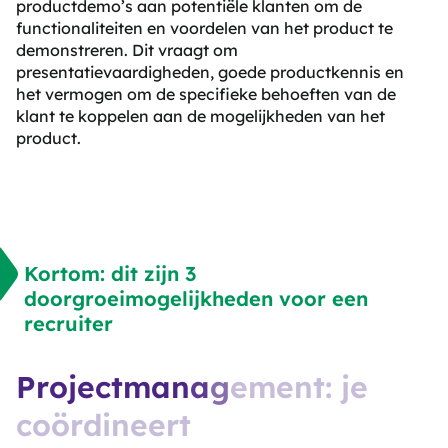
productdemo’s aan potentiële klanten om de
functionaliteiten en voordelen van het product te
demonstreren. Dit vraagt om
presentatievaardigheden, goede productkennis en
het vermogen om de specifieke behoeften van de
klant te koppelen aan de mogelijkheden van het
product.
Kortom: dit zijn 3
doorgroeimogelijkheden voor een
recruiter
P
r
o
j
e
c
t
m
a
n
a
g
e
m
e
n
t
:
j
e
c
o
ö
r
d
i
n
e
e
r
t