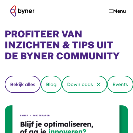
Skip to content
Menu
PROFITEER VAN
INZICHTEN & TIPS UIT
DE BYNER COMMUNITY
Bekijk alles
Blog
Downloads
Events