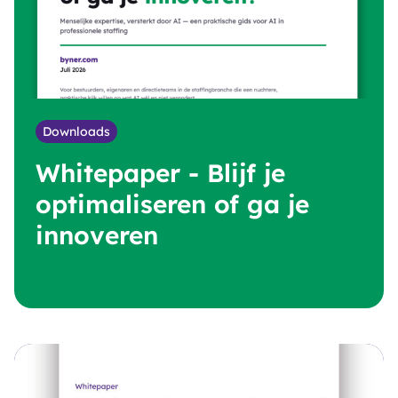
Downloads
Whitepaper - Blijf je
B
optimaliseren of ga je
D
innoveren