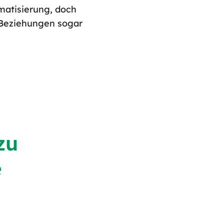
matisierung, doch
e Beziehungen sogar
zu
e