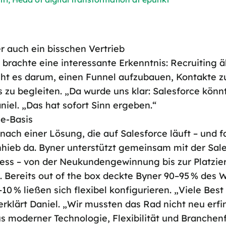
r auch ein bisschen Vertrieb
 brachte eine interessante Erkenntnis: Recruiting ä
eht es darum, einen Funnel aufzubauen, Kontakte zu
 zu begleiten. „Da wurde uns klar: Salesforce könn
aniel. „Das hat sofort Sinn ergeben.“
ce-Basis
nach einer Lösung, die auf Salesforce läuft – und f
hieb da. Byner unterstützt gemeinsam mit der Sale
ss – von der Neukundengewinnung bis zur Platzier
m. Bereits out of the box deckte Byner 90–95 % des
–10 % ließen sich flexibel konfigurieren. „Viele Bes
, erklärt Daniel. „Wir mussten das Rad nicht neu erfi
s moderner Technologie, Flexibilität und Branchen