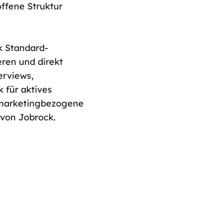
offene Struktur
k Standard-
eren und direkt
erviews,
 für aktives
 marketingbezogene
von Jobrock.