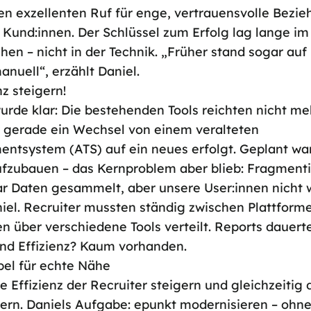
en exzellenten Ruf für enge, vertrauensvolle Bezi
 Kund:innen. Der Schlüssel zum Erfolg lag lange im
en – nicht in der Technik. „Früher stand sogar auf
nuell“, erzählt Daniel.
nz steigern!
urde klar: Die bestehenden Tools reichten nicht meh
 gerade ein Wechsel von einem veralteten
system (ATS) auf ein neues erfolgt. Geplant war
aufzubauen – das Kernproblem aber blieb: Fragment
 Daten gesammelt, aber unsere User:innen nicht w
niel. Recruiter mussten ständig zwischen Plattform
n über verschiedene Tools verteilt. Reports dauert
und Effizienz? Kaum vorhanden.
bel für echte Nähe
die Effizienz der Recruiter steigern und gleichzeitig
ern. Daniels Aufgabe: epunkt modernisieren – ohn