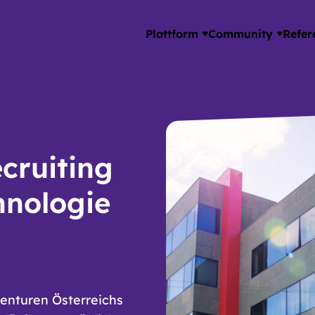
Plattform
Community
Refer
cruiting
hnologie
genturen Österreichs