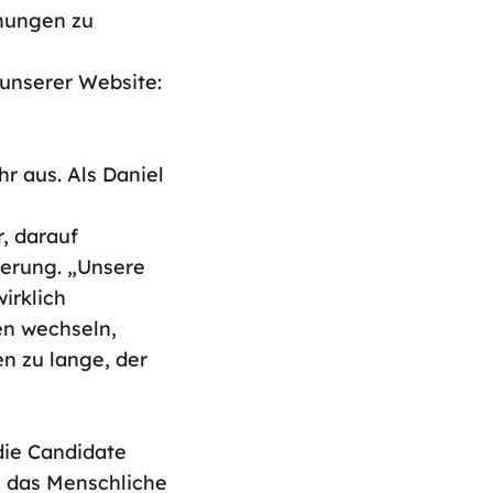
ehungen zu
 unserer Website:
r aus. Als Daniel
, darauf
ierung. „Unsere
irklich
en wechseln,
en zu lange, der
 die Candidate
e das Menschliche