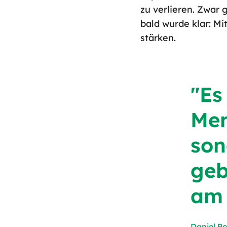
zu verlieren. Zwar
bald wurde klar: M
stärken.
"Es
Men
son
geb
am 
Daniel Pe