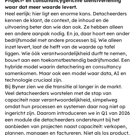
Project- en consultancygerichte dienstverlening
waar dat meer waarde levert.
Heel eerlijk: hier ligt een enorme kans. Detacheerders
kennen de klant, de context, de inhoud en de
uitvoering beter dan wie dan ook. Ze hebben alleen
een andere aanpak nodig. En ja, daar hoort een ander
bedrijfsmodel met andere processen bij. Wie alleen
inzet levert, laat de helft van de waarde op tafel
liggen. Wie óók verantwoordelijkheid durft te nemen,
bouwt aan een toekomstbestendig bedrijfsmodel. Een
hybride model waarin detachering en consultancy
samenkomen. Maar ook een model waar data, AI en
technologie cruciaal zijn.
Bij Byner zien we die transitie al langer in de markt.
Veel detacheerders worstelen met de stap van
capaciteit naar verantwoordelijkheid, simpelweg
omdat hun processen en systemen daar nog niet op
ingericht zijn. Daarom introduceren we in Q1 van 2026
een module die detacheerders ondersteunt bij het
aanbieden van projecten naast capaciteit: verkopen,
plannen, managen en factureren. Niet als los product,