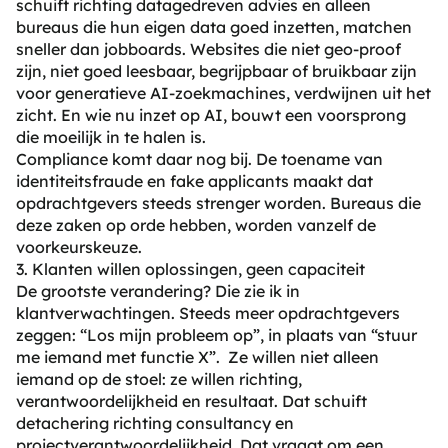
schuift richting datagedreven advies en alleen
bureaus die hun eigen data goed inzetten, matchen
sneller dan jobboards. Websites die niet geo-proof
zijn, niet goed leesbaar, begrijpbaar of bruikbaar zijn
voor generatieve AI-zoekmachines, verdwijnen uit het
zicht. En wie nu inzet op AI, bouwt een voorsprong
die moeilijk in te halen is.
Compliance komt daar nog bij. De toename van
identiteitsfraude en fake applicants maakt dat
opdrachtgevers steeds strenger worden. Bureaus die
deze zaken op orde hebben, worden vanzelf de
voorkeurskeuze.
3. Klanten willen oplossingen, geen capaciteit
De grootste verandering? Die zie ik in
klantverwachtingen. Steeds meer opdrachtgevers
zeggen: “Los mijn probleem op”, in plaats van “stuur
me iemand met functie X”. Ze willen niet alleen
iemand op de stoel: ze willen richting,
verantwoordelijkheid en resultaat. Dat schuift
detachering richting consultancy en
projectverantwoordelijkheid. Dat vraagt om een