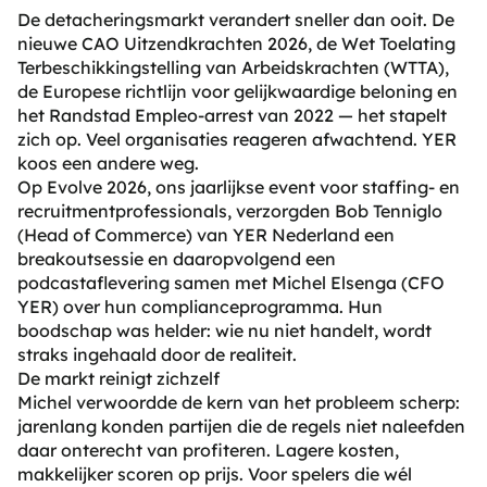
De detacheringsmarkt verandert sneller dan ooit. De
nieuwe CAO Uitzendkrachten 2026, de Wet Toelating
Terbeschikkingstelling van Arbeidskrachten (WTTA),
de Europese richtlijn voor gelijkwaardige beloning en
het Randstad Empleo-arrest van 2022 — het stapelt
zich op. Veel organisaties reageren afwachtend. YER
koos een andere weg.
Op Evolve 2026, ons jaarlijkse event voor staffing- en
recruitmentprofessionals, verzorgden Bob Tenniglo
(Head of Commerce) van YER Nederland een
breakoutsessie en daaropvolgend een
podcastaflevering samen met Michel Elsenga (CFO
YER) over hun complianceprogramma. Hun
boodschap was helder: wie nu niet handelt, wordt
straks ingehaald door de realiteit.
De markt reinigt zichzelf
Michel verwoordde de kern van het probleem scherp:
jarenlang konden partijen die de regels niet naleefden
daar onterecht van profiteren. Lagere kosten,
makkelijker scoren op prijs. Voor spelers die wél