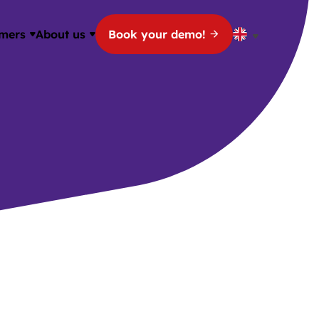
mers
About us
Book your demo!