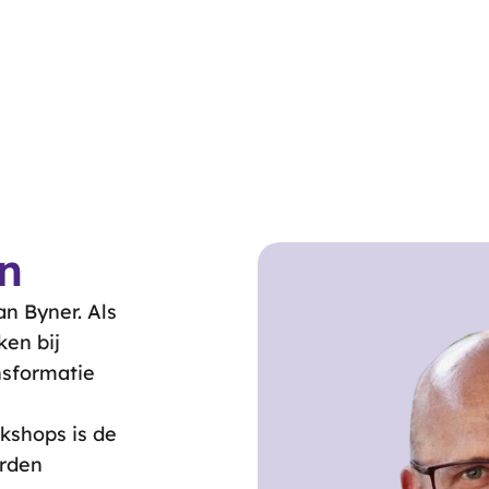
n
n Byner. Als
en bij
nsformatie
kshops is de
orden