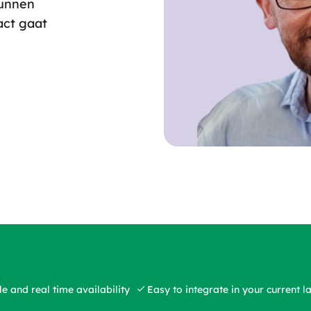
kunnen
act gaat
e and real time availability
Easy to integrate in your current 