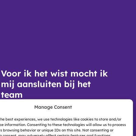
Voor ik het wist mocht ik
mij aansluiten bij het
team
Manage Consent
the best experiences, we use technologies like cookies to store and/or
"We bleven voortdurend in
ce information. Consenting to these technologies will allow us to process
contact, dat was erg fijn.
s browsing behavior or unique IDs on this site. Not consenting or
Door de openheid en
 consent, may adversely affect certain features and functions.